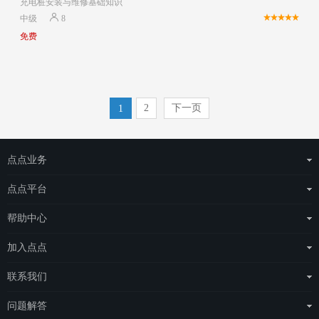
充电桩安装与维修基础知识
中级
8
免费
2
下一页
1
点点业务
运营商整体解决方案
点点平台
物联网云平台
eSAS管理平台
帮助中心
场站托管
eDOS管理平台
点点简介
加入点点
点点电工
常见问题
城市合伙人
联系我们
e点充电
项目合伙人
联系我们
问题解答