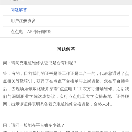
问题解答
用户注册协议
点点电工APP操作解答
问题解答
问：请问充电桩维修认证书是否有用呢？
答：有的，目前我们的证书是跟工作证是二合一的，代表您通过了点
点相关等级培训，获得了在点点平台接单与上岗资格。您在平台接单
后，去现场须佩戴此证并穿着“点点电工”工衣方可进场维修。之后我
们与深圳职业学院达成协议，实行点点电工大学实操基地，证件联
网，出示该证件表明具备着充电桩维修合格资格，合格人才。
问：请问一般能在平台赚多少钱？