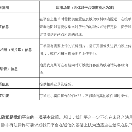
限范围
应用场景（具体以平台弹窗提示为准）
在平台上接单时需提供位置信息以便物料物流配送；在接单
置信息
查看地图时需要收集当时所处的地理位置进行定位，便于通
过导航到达站点所需的路线。
工单里有需要上传的资料图片，需打开摄像头进行拍照上传
相册（图片库）信息
图片，或在相册里选择图片上传平台。
启用麦克风可在有疑问时可以拨打客服热线电话与
客服
沟
语音）信息
通
。
历信息
提供相关记录及提醒
。
窗功能
可通过小窗口操作我们APP，不影响与其他软件同时操作。
人隐私是我们平台的一项基本政策。
所以，我们平台一定不会在未经合法
，除非有法律许可要求或我们平台在诚信的基础上认为透露这些信息在以