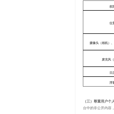
权
位
摄像头（相机）、
麦克风（
日
浮
（
三
）
尊重用户个
台中的非公开内容