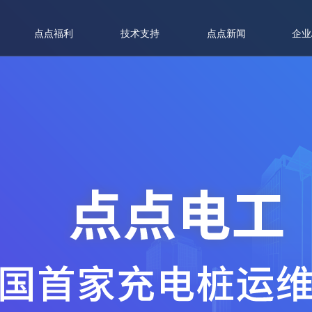
点点福利
技术支持
点点新闻
企业