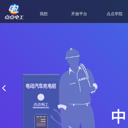
我想
开放平台
点点学院