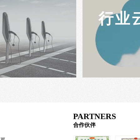
管
行业
PARTNERS
合作伙伴
认可