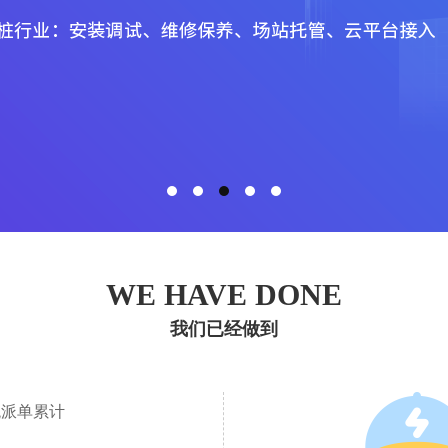
WE HAVE DONE
我们已经做到
统派单累计