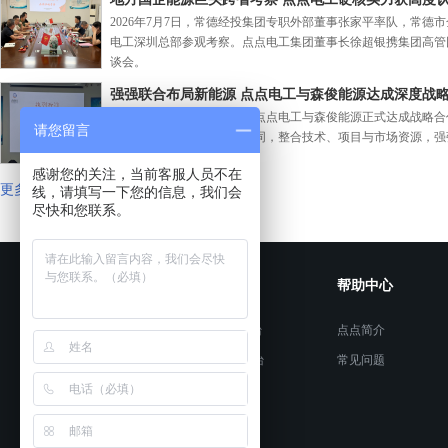
2026年7月7日，常德经投集团专职外部董事张家平率队，常德
电工深圳总部参观考察。点点电工集团董事长徐超银携集团高管
谈会。
强强联合布局新能源 点点电工与森俊能源达成深度战
紧跟国家新能源发展战略，点点电工与森俊能源正式达成战略合
请您留言
能、综合能源等领域深度协同，整合技术、项目与市场资源，强
推双碳目标落地。
感谢您的关注，当前客服人员不在
更多>
线，请填写一下您的信息，我们会
尽快和您联系。
点点业务
点点平台
帮助中心
运营商整体解决方案
eSAS管理平台
点点简介
物联网云平台
eDOS管理平台
常见问题
场站托管
点点电工
e点充电