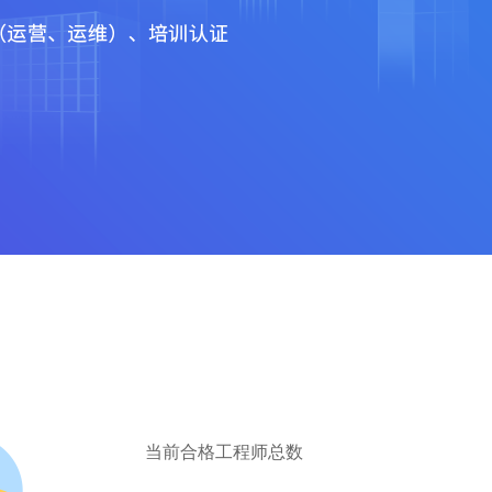
当前合格工程师总数