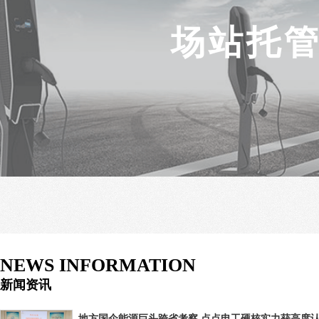
场站托
NEWS INFORMATION
新闻资讯
地方国企能源巨头跨省考察 点点电工硬核实力获高度