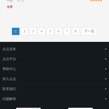
中级
32
免费
2
3
4
5
6
7
8
下一页
1
点点业务
运营商整体解决方案
点点平台
物联网云平台
eSAS管理平台
帮助中心
场站托管
eDOS管理平台
点点简介
加入点点
点点电工
常见问题
城市合伙人
联系我们
e点充电
项目合伙人
联系我们
问题解答
人才招聘
关注我们
问题解答