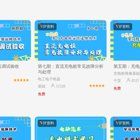
VIP资料
VIP资料
装调试验收
第七期：直流充电桩常见故障分析
第五期：充电
与处理
充电桩维修基础
电工电子电器
干货
8515
基础
11528
免费
免费
VIP资料
VIP资料