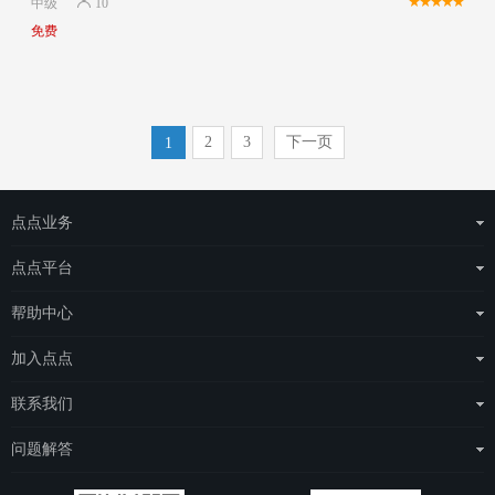
中级
10
免费
2
3
下一页
1
点点业务
运营商整体解决方案
点点平台
物联网云平台
eSAS管理平台
帮助中心
场站托管
eDOS管理平台
点点简介
加入点点
点点电工
常见问题
城市合伙人
联系我们
e点充电
项目合伙人
联系我们
问题解答
人才招聘
关注我们
问题解答