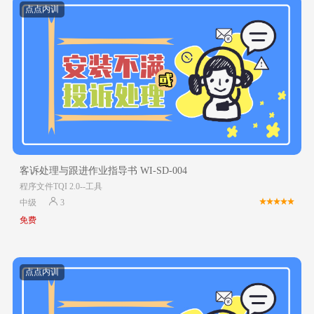
点点内训
客诉处理与跟进作业指导书 WI-SD-004
程序文件TQI 2.0--工具
中级
3
免费
点点内训