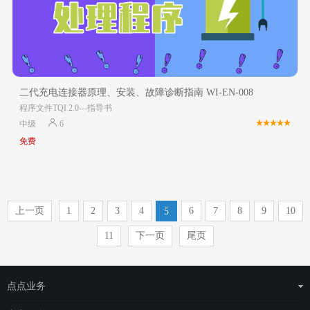
二代充电连接器原理、安装、故障诊断指南 WI-EN-008
程序文件TQI 2.0---指导书
中级
6
免费
上一页
1
2
3
4
6
7
8
9
10
5
11
下一页
尾页
点点业务