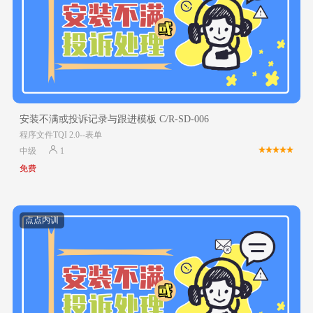
安装不满或投诉记录与跟进模板 C/R-SD-006
程序文件TQI 2.0--表单
中级
1
免费
点点内训