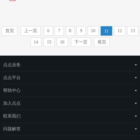
首页
上一页
6
7
8
9
10
12
13
11
14
15
16
下一页
尾页
点点业务
运营商整体解决方案
点点平台
物联网云平台
eSAS管理平台
帮助中心
场站托管
eDOS管理平台
点点简介
加入点点
点点电工
常见问题
城市合伙人
联系我们
e点充电
项目合伙人
联系我们
问题解答
人才招聘
关注我们