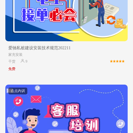
爱驰私桩建设安装技术规范202211
家充安装
干货
9
免费
点点内训