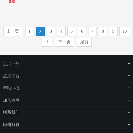
免费
上一页
1
3
4
5
6
7
8
9
10
2
11
下一页
尾页
点点业务
运营商整体解决方案
点点平台
物联网云平台
eSAS管理平台
帮助中心
场站托管
eDOS管理平台
点点简介
加入点点
点点电工
常见问题
城市合伙人
联系我们
e点充电
项目合伙人
联系我们
问题解答
人才招聘