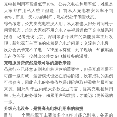
充电桩利用率普遍低于10%。公共充电桩利用率低，难道是
大家都在用私人桩？但是，目前私人充电桩安装率不到
40%，而且一天75%的时间，私桩都处于闲置状态。
综合考虑，公共类充电桩没人用，私人桩也大部分时间处于
闲置状态，难道大家都不用充电？央视最近做了充电桩系列
报道，记者走访北京、深圳等多个城市的新能源车主后发
现，新能源车主面临的依然是充电难问题：交流桩充电慢，
没办会员卡充不了电，
APP显示有桩，到了现场，却被燃油
车占位等等，投射出公共类充电桩服务的滞后。
充电服务费依然是最可靠的盈收来源
虽然行业已经意识到充电桩运营的重要性，但是互联互通不
可能一蹴而就，运营模式也还在初尝阶段，没有成功的案例
可供参考，因此充电服务费依然是现阶段取得盈收的最可靠
来源。因此对于业内绝大多数企业而言，提高充电桩利用
率，把充电服务做好，积累用户和数据，才能迈出更长远的
一步。
升级充电设备，是提高充电桩利用率的前提
目前，一个新能源车主要装多个
APP才能充到电，各家的