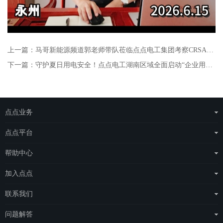
上一篇：马哥新能源频道郭老师带队莅临点点电工集团考察CRSA可信体系
下一篇：守护夏日用电安全！点点电工湖南区域全面启动“企业用电安全免费巡检”专项行动
点点业务
运营商整体解决方案
点点平台
物联网云平台
eSAS管理平台
帮助中心
场站托管
eDOS管理平台
点点简介
加入点点
点点电工
常见问题
城市合伙人
联系我们
e点充电
项目合伙人
联系我们
问题解答