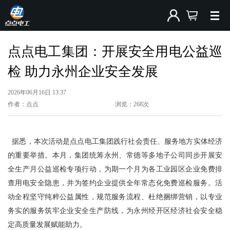
点点电工集团：开展安全用电公益巡
检 助力永州企业安全发展
2026年06月16日 13:37
作者：点点
浏览：268次
据悉，本次活动是点点电工集团践行社会责任、服务地方实体经济
的重要举措。本月，集团统筹永州、常德等多地子公司同步开展安
全生产月公益巡检专项行动，为期一个月为各工业园区企业免费排
查用电安全隐患，并为签约企业提供全年常态化免费巡检服务。活
动全程坚守纯粹公益属性，规范服务流程、杜绝捆绑营销，以专业
务实的服务筑牢企业安全生产防线，为永州经开区经济社会安全稳
定高质量发展赋能助力。