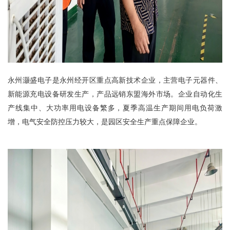
永州灏盛电子是永州经开区重点高新技术企业，主营电子元器件、
新能源充电设备研发生产，产品远销东盟海外市场。企业自动化生
产线集中、大功率用电设备繁多，夏季高温生产期间用电负荷激
增，电气安全防控压力较大，是园区安全生产重点保障企业。