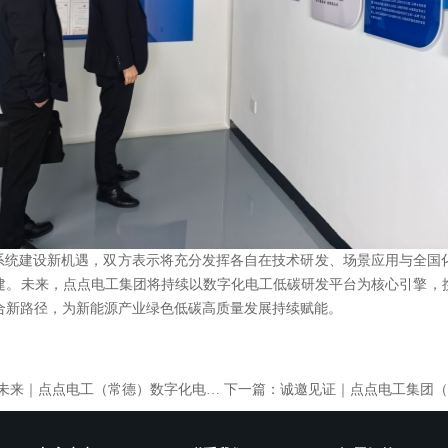
力系统建设新机遇，双方表示将充分发挥各自在技术研发、场景应用与全国
建。未来，点点电工集团将持续以数字化电工低碳研发平台为核心引擎，
合新路径，为新能源产业绿色低碳高质量发展持续赋能。
上一篇：零碳新动力 数智创未来｜点点电工（常德）数字化电工低碳研发平台正式启动