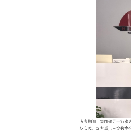
考察期间，集团领导一行参
场实践。双方重点围绕
数字