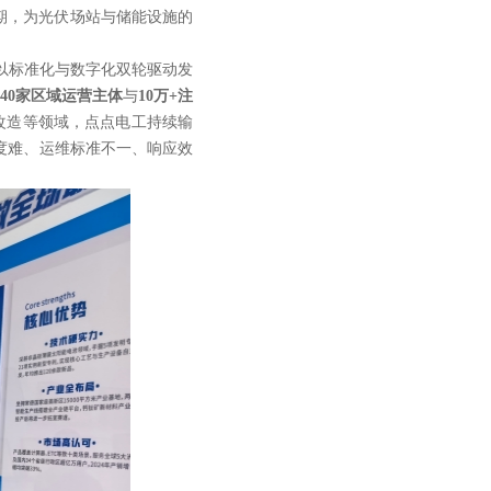
期，为光伏场站与储能设施的
以标准化与数字化双轮驱动发
40家区域运营主体
与
10万+注
改造等领域，点点电工持续输
调度难、运维标准不一、响应效