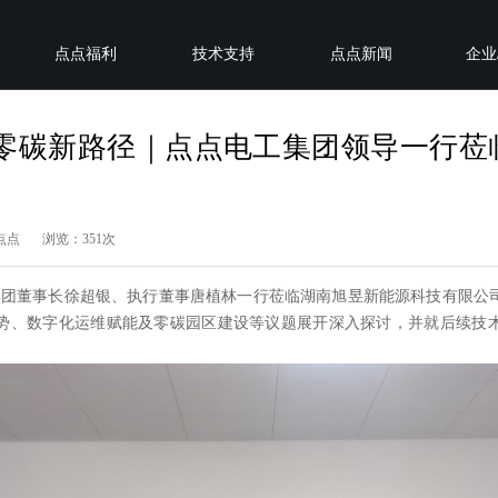
点点福利
技术支持
点点新闻
企业
探零碳新路径｜点点电工集团领导一行莅
点点
浏览：351次
电工集团董事长徐超银、执行董事唐植林一行莅临湖南旭昱新能源科技有限
势、数字化运维赋能及零碳园区建设等议题展开深入探讨，并就后续技