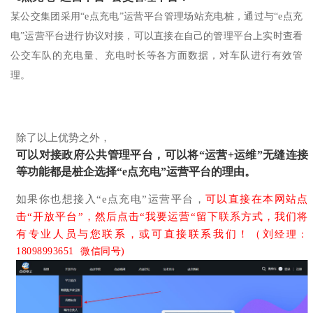
某公交集团采用“e点充电”运营平台管理场站充电桩，通过与“e点充
电”运营平台进行协议对接，可以直接在自己的管理平台上实时查看
公交车队的充电量、充电时长等各方面数据，对车队进行有效管
理。
除了以上优势之外，
可以对接政府公共管理平台，可以将“运营+运维”无缝连接
等功能都是桩企选择“e点充电”运营平台的理由。
如果你也想接入“e点充电”运营平台，
可以直接在本网站点
击“开放平台”，然后点击“我要运营“留下联系方式，我们将
有专业人员与您联系，或可直接联系我们！（刘
经理：
18098993651 微信同号)