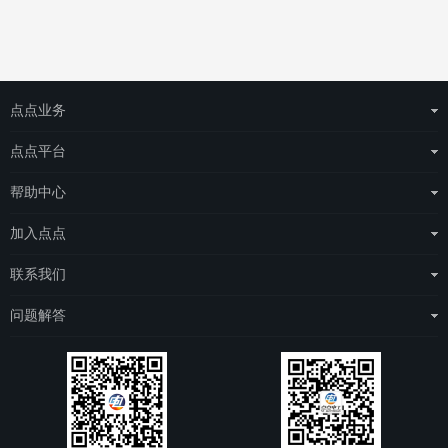
点点业务
运营商整体解决方案
点点平台
物联网云平台
eSAS管理平台
帮助中心
场站托管
eDOS管理平台
点点简介
加入点点
点点电工
常见问题
城市合伙人
联系我们
e点充电
项目合伙人
联系我们
问题解答
人才招聘
关注我们
问题解答
用户注册协议
点点电工APP操作解答