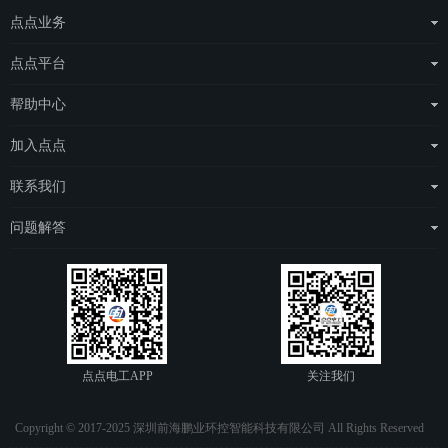
点点业务
运营商整体解决方案
点点平台
物联网云平台
eSAS管理平台
帮助中心
场站托管
eDOS管理平台
点点简介
加入点点
点点电工
常见问题
城市合伙人
联系我们
e点充电
项目合伙人
联系我们
问题解答
人才招聘
关注我们
问题解答
用户注册协议
点点电工APP操作解答
点点电工APP
关注我们
Copyright © 2017-2025 深圳前海鹏业环控智能科技有限公司 All Rights Reserved