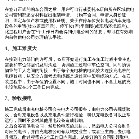
在签订正式的购车合同之后，用户可自行或委托4s店向所在区域供电
公司营销部递交材料提出报装申请。（购车合同、申请人身份证
明、固定车位产权或使用权证明、关于在停车位安装电动汽车充电
设备的申请(物业盖章同意)、停车位(库)平面图(或现场环境照片)。
此过程用户会在7个工作日内会得到供电公司的答复，即可在有效期
内前往供电公司办理确认手续。
4、施工难度大
在接到电力部门的许可后，4S店开始进行施工在施工过程中业主也
需要和车位邻居们及时沟通，协调施工过程中车位空间。同时协调
物业与工人之间的衔接。由于每个充电桩的电流较大连接充电桩的
电缆较粗，从安全方面考虑电缆都是通过空中架电缆的方式。在安
装过程中，由于车位的位置不同，施工时间也不同，不含土建的充
电设施应在3个工作日内完成。
7、验收接电
施工完成后由充电桩公司会去电力公司报备，由电力公司去现场验
收，会对充电设备以及充电条件进行检验，确认充电设备可以正常
运行，同时不会对其他用电设备造成影响。
之后会签署供电合同，然后给电表施加封志，然后电力公司会制作
对应的电卡，并由充电桩公司领取转交业主，或者业主自己去供电
具领取。此过程需在5个工作日内完成。从签订购车合同到领取电