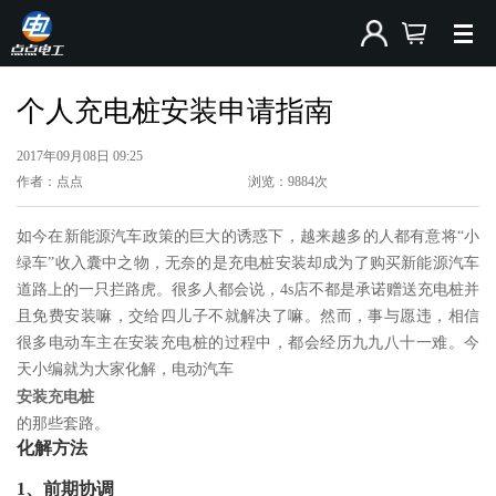
个人充电桩安装申请指南
2017年09月08日 09:25
作者：点点
浏览：9884次
如今在新能源汽车政策的巨大的诱惑下，越来越多的人都有意将“小
绿车”收入囊中之物，无奈的是充电桩安装却成为了购买新能源汽车
道路上的一只拦路虎。很多人都会说，4s店不都是承诺赠送充电桩并
且免费安装嘛，交给四儿子不就解决了嘛。然而，事与愿违，相信
很多电动车主在安装充电桩的过程中，都会经历九九八十一难。今
天小编就为大家化解，电动汽车
安装充电桩
的那些套路。
化解方法
1、前期协调