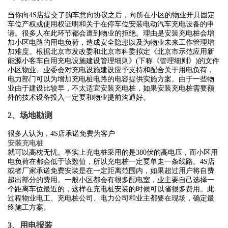
当你向4S店提交了购车意向协议之后，向所在小区的物业开具固定
车位产权或使用权证明和关于在停车位安装电动汽车充电设备的申
请。很多人在此环节都会遭到物业的拒绝。理由是安装充电桩会增
加小区电路的用电负荷，造成安全隐患以及为物业未来工作管理增
加难度。根据北京市发改委和北京市科委拟定《北京市示范应用新
能源小客车自用充电设施建设管理细则》(下称《管理细则》)的文件
小区物业、业委会对充电设施建设应予支持和配合关于用电负荷，
电力部门可以为增加充电桩电路的电容提供实施方案。由于一些物
业由于建设比较早，不太适宜安装充电桩，如果安装充电桩需要额
外的技术设备投入一定要和物业提前沟通好。
2、场地勘测
很多人认为，4S店承诺免费为客户
安装充电桩
就可以高枕无忧。事实上充电桩采用的是380伏的高电压，而小区用
电负荷在都会低于该数值，所以充电桩一定要单走一条线路。4S店
或者厂家承诺免费安装是在一定距离范围内，如果超过用户将自费
超出部分的费用。一般小区都会有很多配电室，业主要自己选择一
个距离车位最近的，这样在充电桩安装的时候可以省很多费用。此
过程物业电工、充电桩公司、电力公司和业主都要在现场，确定最
终施工方案。
3、用电报装