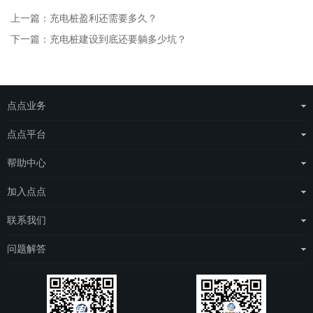
上一篇：充电桩盈利还需要多久？
下一篇：充电桩建设到底还要躺多少坑？
点点业务
运营商整体解决方案
点点平台
物联网云平台
eSAS管理平台
帮助中心
场站托管
eDOS管理平台
点点简介
加入点点
点点电工
常见问题
城市合伙人
联系我们
e点充电
项目合伙人
联系我们
问题解答
人才招聘
关注我们
问题解答
用户注册协议