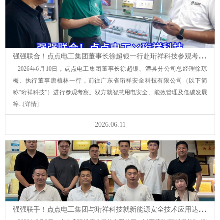
强
强联合！点点电工集团董事长徐超银一行赴珩祥科技参观考察，共筑智慧用电安全新生态
2026年6月10日，点点电工集团董事长徐超银、澧县分公司总经理徐琼
梅、执行董事唐植林一行，前往广东省珩祥安全科技有限公司（以下简
称“珩祥科技”）进行参观考察。双方就智慧用电安全、能效管理及低碳发展
等...[详情]
2026.06.11
强
强联手！点点电工集团与珩祥科技就新能源安全技术应用达成重要共识