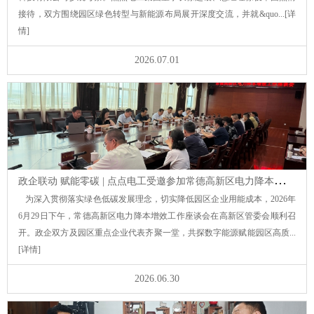
接待，双方围绕园区绿色转型与新能源布局展开深度交流，并就&quo...[详
情]
2026.07.01
政
企联动 赋能零碳 | 点点电工受邀参加常德高新区电力降本增效工作座谈会
为深入贯彻落实绿色低碳发展理念，切实降低园区企业用能成本，2026年
6月29日下午，常德高新区电力降本增效工作座谈会在高新区管委会顺利召
开。政企双方及园区重点企业代表齐聚一堂，共探数字能源赋能园区高质...
[详情]
2026.06.30