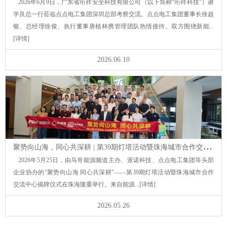
2026年6月9日，广东省珩祥安全科技有限公司（以下简称“珩祥科技”）谢
学良总一行莅临点点电工集团深圳总部考察交流。点点电工集团董事长徐超
银、总经理徐俊、执行董事唐植林携管理团队热情接待。双方围绕新能...
[详情]
2026.06.10
聚
势向山海，同心共深耕 | 第39期灯塔活动暨珠海城市合作交流中心揭牌仪式圆满举行
2026年5月25日，由马哥能源频道主办、派诺科技、点点电工集团等头部
企业协办的"聚势向山海 同心共深耕"——第39期灯塔活动暨珠海城市合作
交流中心揭牌仪式在珠海隆重举行。来自能源...[详情]
2026.05.26