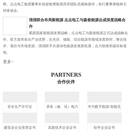
察。点点电工集团董事长徐超银携集团高管团队高规格接待，执行董事唐植林主
持座谈会。
强强联合布局新能源 点点电工与森俊能源达成深度战略合
作
紧跟国家新能源发展战略，点点电工与森俊能源正式达成战略合
作。双方发挥各自产业优势，在光伏、储能、综合能源等领域深度协同，整合技
术、项目与市场资源，强强联手共谋绿色能源发展新机遇，合力助推双碳目标落
地。
更多>
PARTNERS
合作伙伴
安全生产许可证
承装（修、试）电力
华为数字能源-智能充
设施许可证
电网络CSP五钻认证
服务商
建筑业企业资质证书
高新技术企业证书
软件企业证书