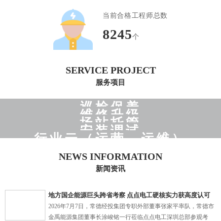
当前合格工程师总数
24736
个
SERVICE PROJECT
服务项目
巡检保养
维修升级
场站托管
定期巡检，设备清理，器件养护，模块维修，隐患排除
安装调试
故障维修，模块维修，技改升级
行业云（运营，运维）
日常巡检，设备托管，设施维护，场站运营，劳务派遣
现场勘察，设计出图，施工安装，技术调试，检测验收
NEWS INFORMATION
运营+运维，开放包容，快速适配，AI大数据，物联未来
新闻资讯
地方国企能源巨头跨省考察 点点电工硬核实力获高度认可
2026年7月7日，常德经投集团专职外部董事张家平率队，常德市
金禹能源集团董事长涂峻铭一行莅临点点电工深圳总部参观考