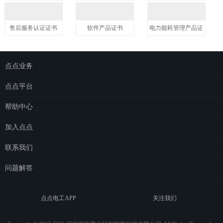
售后服务认证证书
软件产品证书
电力能耗管理产品证
书
实用新型专利证书
点点业务
更多>
运营商整体解决方案
点点平台
物联网云平台
eSAS管理平台
帮助中心
场站托管
eDOS管理平台
点点简介
加入点点
点点电工
常见问题
城市合伙人
联系我们
e点充电
项目合伙人
联系我们
问题解答
人才招聘
关注我们
问题解答
关注我们
用户注册协议
点点电工APP操作解答