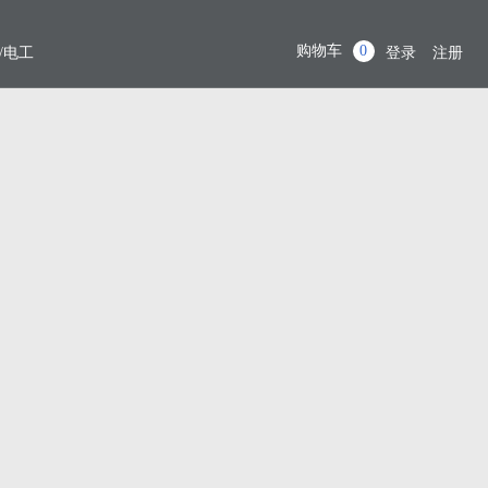
购物车
0
/电工
登录
注册