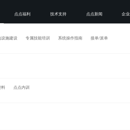
点点福利
技术支持
点点新闻
企业
电设施建设
专属技能培训
系统操作指南
接单/派单
资料
点点内训