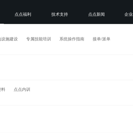
点点福利
技术支持
点点新闻
企业
电设施建设
专属技能培训
系统操作指南
接单/派单
资料
点点内训