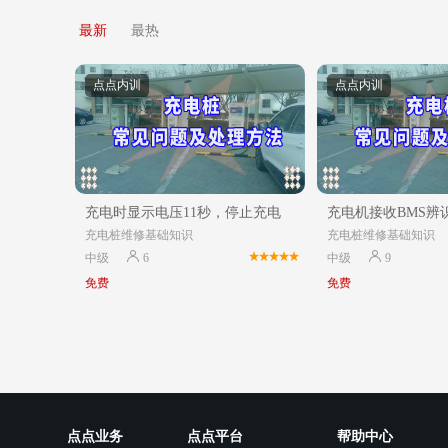
最新
最热
点点内训
点点内训
充电时显示电压11秒，停止充电
充电机接收BMS辨
充电桩维修基础知识
充电桩维修基础知识
中级
6
中级
9
免费
免费
点点业务
点点平台
帮助中心