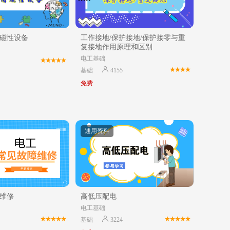
磁性设备
工作接地/保护接地/保护接零与重
复接地作用原理和区别
电工基础
基础
4155
免费
通用资料
维修
高低压配电
电工基础
基础
3224